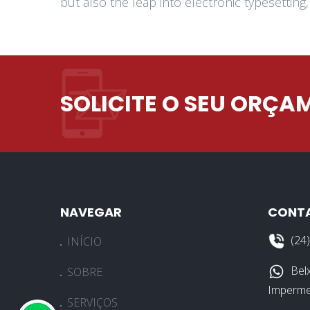
but also the leap into electronic typesettin
SOLICITE O SEU ORÇ
NAVEGAR
CONT
(24
INÍCIO
Bel
SOBRE
Imperme
SERVIÇOS