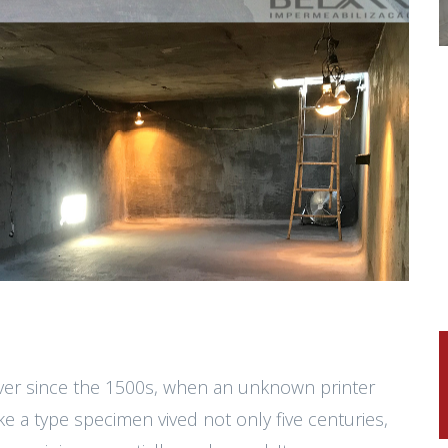
ver since the 1500s, when an unknown printer
ke a type specimen vived not only five centuries,